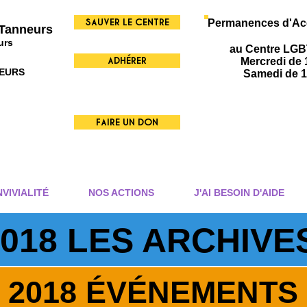
SAUVER LE CENTRE
Permanences d'Acc
 Tanneurs
urs
au Centre LGBT
ADHÉRER
Mercredi de 
EURS
Samedi de 1
FAIRE UN DON
VIVIALITÉ
NOS ACTIONS
J'AI BESOIN D'AIDE
2018 LES ARCHIVE
2018 ÉVÉNEMENTS